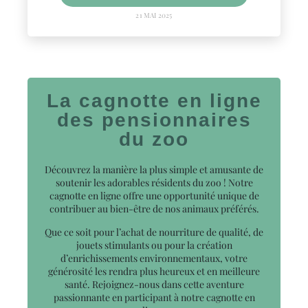
21 MAI 2025
La cagnotte en ligne
des pensionnaires
du zoo
Découvrez la manière la plus simple et amusante de
soutenir les adorables résidents du zoo ! Notre
cagnotte en ligne offre une opportunité unique de
contribuer au bien-être de nos animaux préférés.
Que ce soit pour l’achat de nourriture de qualité, de
jouets stimulants ou pour la création
d’enrichissements environnementaux, votre
générosité les rendra plus heureux et en meilleure
santé. Rejoignez-nous dans cette aventure
passionnante en participant à notre cagnotte en